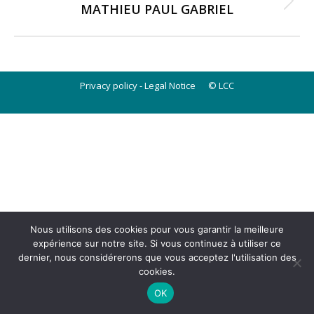
MATHIEU PAUL GABRIEL
Next
post:
Privacy policy
-
Legal Notice
© LCC
Nous utilisons des cookies pour vous garantir la meilleure
expérience sur notre site. Si vous continuez à utiliser ce
dernier, nous considérerons que vous acceptez l'utilisation des
cookies.
OK